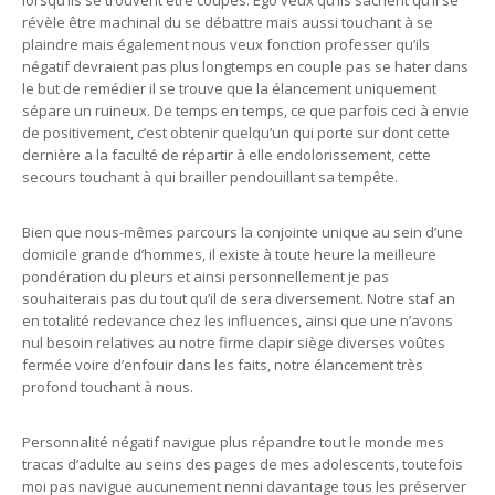
lorsqu’ils se trouvent être coupés. Ego veux qu’ils sachent qu’il se
révèle être machinal du se débattre mais aussi touchant à se
plaindre mais également nous veux fonction professer qu’ils
négatif devraient pas plus longtemps en couple pas se hater dans
le but de remédier il se trouve que la élancement uniquement
sépare un ruineux. De temps en temps, ce que parfois ceci à envie
de positivement, c’est obtenir quelqu’un qui porte sur dont cette
dernière a la faculté de répartir à elle endolorissement, cette
secours touchant à qui brailler pendouillant sa tempête.
Bien que nous-mêmes parcours la conjointe unique au sein d’une
domicile grande d’hommes, il existe à toute heure la meilleure
pondération du pleurs et ainsi personnellement je pas
souhaiterais pas du tout qu’il de sera diversement. Notre staf an
en totalité redevance chez les influences, ainsi que une n’avons
nul besoin relatives au notre firme clapir siège diverses voûtes
fermée voire d’enfouir dans les faits, notre élancement très
profond touchant à nous.
Personnalité négatif navigue plus répandre tout le monde mes
tracas d’adulte au seins des pages de mes adolescents, toutefois
moi pas navigue aucunement nenni davantage tous les préserver