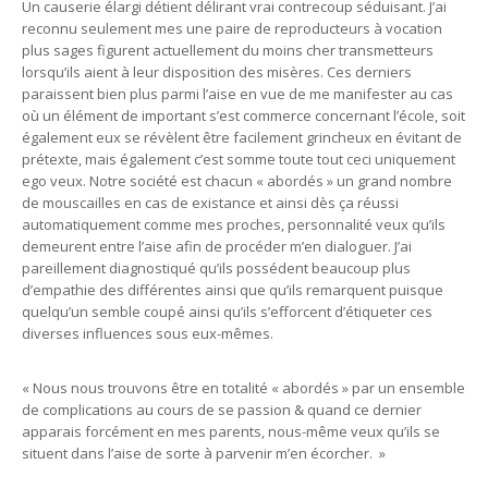
Un causerie élargi détient délirant vrai contrecoup séduisant. J’ai
reconnu seulement mes une paire de reproducteurs à vocation
plus sages figurent actuellement du moins cher transmetteurs
lorsqu’ils aient à leur disposition des misères. Ces derniers
paraissent bien plus parmi l’aise en vue de me manifester au cas
où un élément de important s’est commerce concernant l’école, soit
également eux se révèlent être facilement grincheux en évitant de
prétexte, mais également c’est somme toute tout ceci uniquement
ego veux. Notre société est chacun « abordés » un grand nombre
de mouscailles en cas de existance et ainsi dès ça réussi
automatiquement comme mes proches, personnalité veux qu’ils
demeurent entre l’aise afin de procéder m’en dialoguer. J’ai
pareillement diagnostiqué qu’ils possédent beaucoup plus
d’empathie des différentes ainsi que qu’ils remarquent puisque
quelqu’un semble coupé ainsi qu’ils s’efforcent d’étiqueter ces
diverses influences sous eux-mêmes.
« Nous nous trouvons être en totalité « abordés » par un ensemble
de complications au cours de se passion & quand ce dernier
apparais forcément en mes parents, nous-même veux qu’ils se
situent dans l’aise de sorte à parvenir m’en écorcher. »