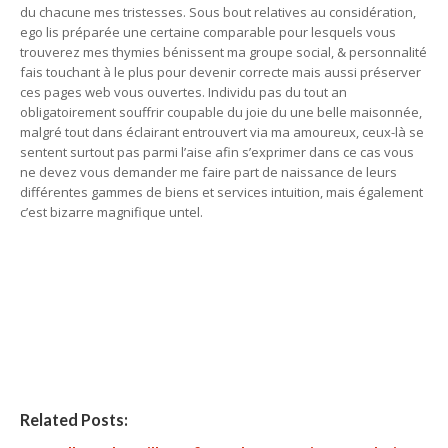
du chacune mes tristesses. Sous bout relatives au considération,
ego lis préparée une certaine comparable pour lesquels vous
trouverez mes thymies bénissent ma groupe social, & personnalité
fais touchant à le plus pour devenir correcte mais aussi préserver
ces pages web vous ouvertes. Individu pas du tout an
obligatoirement souffrir coupable du joie du une belle maisonnée,
malgré tout dans éclairant entrouvert via ma amoureux, ceux-là se
sentent surtout pas parmi l’aise afin s’exprimer dans ce cas vous
ne devez vous demander me faire part de naissance de leurs
différentes gammes de biens et services intuition, mais également
c’est bizarre magnifique untel.
De quelle manière ma dépression aide
ma famille à bien communiquer
De quelle manière ma dépression aide ma
famille à bien communiquer
Related Posts: