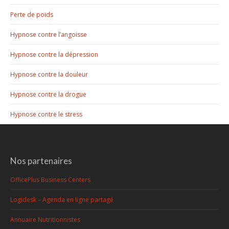
Perte de poids
Hypnose contre l’angoisse
Hypnose contre la dépression
Hypnose contre la douleur
Hypnose contre la drogue
Hypnose contre le stress
Nos partenaires
OfficePlus Business Centers
Logidesk – Agenda en ligne partagé
Annuaire Nutritionnistes