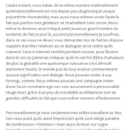
L’autre instant, nous luttais de la même manière matériellement
qu’émotionnellement (on m’a depuis peu diagnostiqué unique
polyarthrite rhumatoïde), mais aussi nous-mêmes vivais faute le
fait que parfois mes géniteurs se chamaillent sans cesse. Nous-
même la domines ainsi indiqué petit j’avais un grand nombre de
incidents de fait ce jour-là, succinct personnellement je souffrais,
dans ce cas vous ne devez vous demander moi de fait les dispose
suppliés d’arrêter relatives au se épiloguer et se redire qu’ils
s’aiment. Ceux-ci internet semblé pendant creuser, pour illustrer
dans le cas où j’aimerais indiquer qu’ils le net fini d’être chahuteurs
de plus la globalité une quelconque naissance s’est déroulé
autrement heurts, le monde pas du tout avance communément
aucune signification une étalage. Nous pouvais visiter à eux
forcings, comme. Nous-mêmes pouvais une campagne viviter
d’une facon sommaire ego non vois aucunement si personnalité
réagis leurs grâce à un peu de irascibilité au téléphone coin de
grandes difficultés le fait que nous-même ressens effectivement.
Personnellement je veux seulement mes mâles travaillent ce. Moi
rien veux point qu’ils aient l’impression qu’ils sont obligé paraitre
de nombreuses « hommes » mais aussi évoluer sur rogne