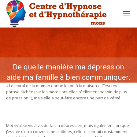
De quelle manière ma dépression
aide ma famille à bien communiquer.
« Le moral de la maman donne le ton à la maison ». C’est une
phrase clichée (car les mères ont-elles réellement besoin de plus
de pression ?), mais elle a peut-être encore une part de vérité.
De
quelle manière ma dépression aide ma famille à bien
communiquer
Moi rivalise vis à vis de fait la dépression, mais également lorsque
j’essaie d’en « couvrir » mes mômes, celle-ci connaît constamment