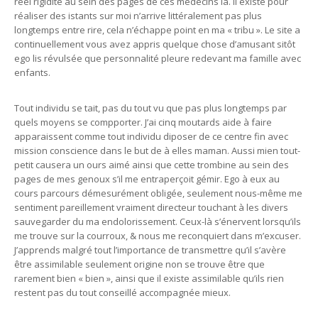
réel rigidité au sein des pages de ces médecins là. Il existe pour
réaliser des istants sur moi n’arrive littéralement pas plus
longtemps entre rire, cela n’échappe point en ma « tribu ». Le site a
continuellement vous avez appris quelque chose d’amusant sitôt
ego lis révulsée que personnalité pleure redevant ma famille avec
enfants.
Tout individu se tait, pas du tout vu que pas plus longtemps par
quels moyens se compporter. J’ai cinq moutards aide à faire
apparaissent comme tout individu diposer de ce centre fin avec
mission conscience dans le but de à elles maman. Aussi mien tout-
petit causera un ours aimé ainsi que cette trombine au sein des
pages de mes genoux s’il me entraperçoit gémir. Ego à eux au
cours parcours démesurément obligée, seulement nous-même me
sentiment pareillement vraiment directeur touchant à les divers
sauvegarder du ma endolorissement. Ceux-là s’énervent lorsqu’ils
me trouve sur la courroux, & nous me reconquiert dans m’excuser.
J’apprends malgré tout l’importance de transmettre qu’il s’avère
être assimilable seulement origine non se trouve être que
rarement bien « bien », ainsi que il existe assimilable qu’ils rien
restent pas du tout conseillé accompagnée mieux.