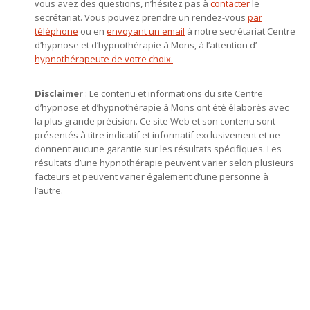
vous avez des questions, n’hésitez pas à
contacter
le
secrétariat. Vous pouvez prendre un rendez-vous
par
téléphone
ou en
envoyant un email
à notre secrétariat Centre
d’hypnose et d’hypnothérapie à Mons, à l’attention d’
hypnothérapeute de votre choix.
Disclaimer
: Le contenu et informations du site Centre
d’hypnose et d’hypnothérapie à Mons ont été élaborés avec
la plus grande précision. Ce site Web et son contenu sont
présentés à titre indicatif et informatif exclusivement et ne
donnent aucune garantie sur les résultats spécifiques. Les
résultats d’une hypnothérapie peuvent varier selon plusieurs
facteurs et peuvent varier également d’une personne à
l’autre.
hypnose mons, hypnothérapie mons, centre d’hypnose mons,
hypnose, hypnothérapie, hypnothérapeute, Praticien en
hypnose, l’ hypnose, par hypnose, thérapie par hypnose,
hypnothérapeute mons, hypnothérapie mons, hypnose
mons, hypnose thérapeutique, hypnose spirituelle,
thérapeutique, thérapie, l’ hypnothérapie, d’ hypnose,
confiance en soi, séances d’ hypnose, praticien en hypnose