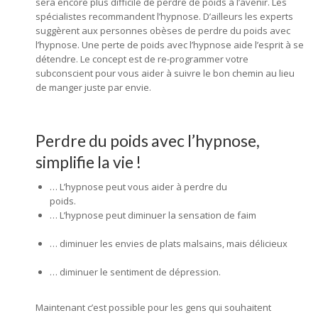
sera encore plus difficile de perdre de poids à l’avenir. Les
spécialistes recommandent l’hypnose. D’ailleurs les experts
suggèrent aux personnes obèses de perdre du poids avec
l’hypnose. Une perte de poids avec l’hypnose aide l’esprit à se
détendre. Le concept est de re-programmer votre
subconscient pour vous aider à suivre le bon chemin au lieu
de manger juste par envie.
hypnose mons, hypnothérapie
mons, hypnologue mons, hypnothérapeute mons
Perdre du poids avec l’hypnose,
simplifie la vie !
… L’hypnose peut vous aider à perdre du
poids.
hypnothérapie mons, hypnothérapie mons
… L’hypnose peut diminuer la sensation de faim
hypnologue mons, hypno mons
… diminuer les envies de plats malsains, mais délicieux
hypnothérapue mons, hypnologue mons
… diminuer le sentiment de dépression.
hypnologue mons,
hypnose mons
Maintenant c’est possible pour les gens qui souhaitent