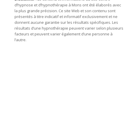
d’hypnose et d’hypnothérapie à Mons ont été élaborés avec
la plus grande précision. Ce site Web et son contenu sont
présentés à titre indicatif et informatif exclusivement et ne
donnent aucune garantie sur les résultats spécifiques. Les
résultats d’une hypnothérapie peuvent varier selon plusieurs
facteurs et peuvent varier également d’une personne à
l’autre.
hypnose mons, hypnothérapie mons, centre d’hypnose mons,
hypnose, hypnothérapie, hypnothérapeute, Praticien en
hypnose, l’ hypnose, par hypnose, thérapie par hypnose,
hypnothérapeute mons, hypnothérapie mons, hypnose
mons, hypnose thérapeutique, hypnose spirituelle,
thérapeutique, thérapie, l’ hypnothérapie, d’ hypnose,
confiance en soi, séances d’ hypnose, praticien en hypnose
Centre Hypnose