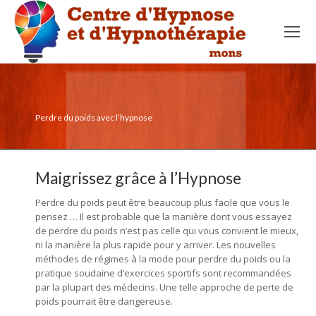
Perdre du poids avec l’hypnose
Maigrissez grâce à l’Hypnose
Perdre du poids peut être beaucoup plus facile que vous le
pensez … Il est probable que la manière dont vous essayez
de perdre du poids n’est pas celle qui vous convient le mieux,
ni la manière la plus rapide pour y arriver. Les nouvelles
méthodes de régimes à la mode pour perdre du poids ou la
pratique soudaine d’exercices sportifs sont recommandées
par la plupart des médecins. Une telle approche de perte de
poids pourrait être dangereuse.
hypnologue mons, hypnose
mons