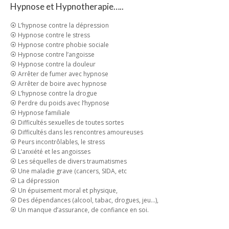
Hypnose et Hypnotherapie…..
⦿ L’hypnose contre la dépression
⦿ Hypnose contre le stress
⦿ Hypnose contre phobie sociale
⦿ Hypnose contre l’angoisse
⦿ Hypnose contre la douleur
⦿ Arrêter de fumer avec hypnose
⦿ Arrêter de boire avec hypnose
⦿ L’hypnose contre la drogue
⦿ Perdre du poids avec l’hypnose
⦿ Hypnose familiale
⦿ Difficultés sexuelles de toutes sortes
⦿ Difficultés dans les rencontres amoureuses
⦿ Peurs incontrôlables, le stress
⦿ L’anxiété et les angoisses
⦿ Les séquelles de divers traumatismes
⦿ Une maladie grave (cancers, SIDA, etc
⦿ La dépression
⦿ Un épuisement moral et physique,
⦿ Des dépendances (alcool, tabac, drogues, jeu…),
⦿ Un manque d’assurance, de confiance en soi.