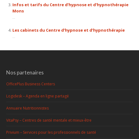
Infos et tarifs du Centre d’hypnose et d’hypnothérapie
Mons
...
Les cabinets du Centre d’hypnose et d’hypnothérapie
...
Nos partenaires
OfficePlus Business Centers
Logidesk – Agenda en ligne partagé
Annuaire Nutritionnistes
VitaPsy – Centres de santé mentale et mieux-être
Privium – Services pour les professionnels de santé