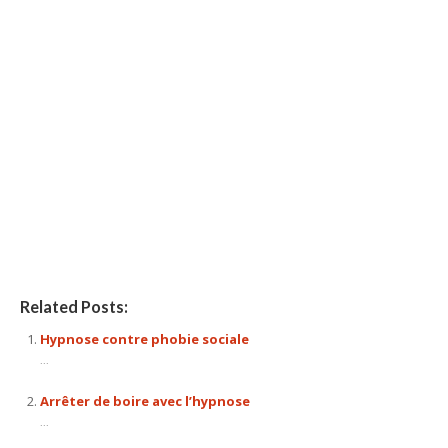
hypnose, l’ hypnose, par hypnose, thérapie par hypnose,
hypnothérapeute mons, hypnothérapie mons, hypnose
mons, hypnose thérapeutique, hypnose spirituelle,
thérapeutique, thérapie, l’ hypnothérapie, d’ hypnose,
confiance en soi, séances d’ hypnose, praticien en hypnose
Centre Hypnose
Related Posts:
Hypnose contre phobie sociale
...
Arrêter de boire avec l’hypnose
...