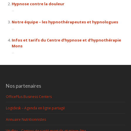
Hypnose contre la douleur
...
Notre équipe – les hypnothérapeutes et hypnologues
...
Infos et tarifs du Centre d’hypnose et d’hypnothérapie
Mons
...
Nos partenaires
OfficePlus Business Centers
Logidesk – Agenda en ligne partagé
Annuaire Nutritionnistes
VitaPsy – Centres de santé mentale et mieux-être