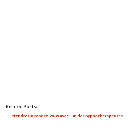
hypnose mons, hypnothérapie mons, centre d’hypnose mons,
hypnose, hypnothérapie, hypnothérapeute, Praticien en
hypnose, l’ hypnose, par hypnose, thérapie par hypnose,
hypnothérapeute mons, hypnothérapie mons, hypnose
mons, hypnose thérapeutique, hypnose spirituelle,
thérapeutique, thérapie, l’ hypnothérapie, d’ hypnose,
confiance en soi, séances d’ hypnose, praticien en hypnose
Centre Hypnose
Related Posts:
Prendre un rendez-vous avec l’un des hypnothérapeutes
...