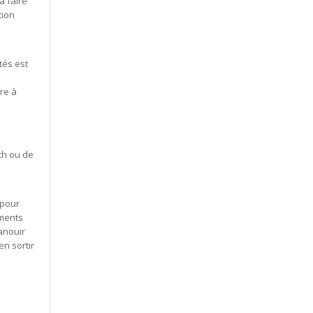
à faire
tion
tés est
dre à
ch ou de
 pour
ements
anouir
en sortir