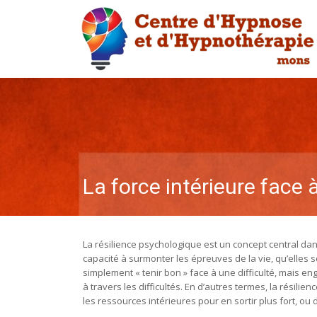
La force intérieure face à
La résilience psychologique est un concept central da
capacité à surmonter les épreuves de la vie, qu’elles s
simplement « tenir bon » face à une difficulté, mais en
à travers les difficultés. En d’autres termes, la résili
les ressources intérieures pour en sortir plus fort, ou