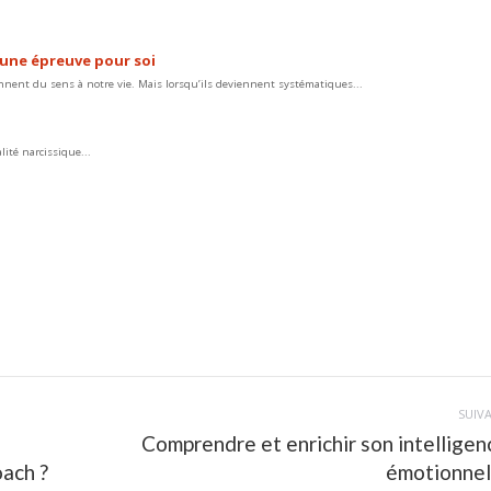
une épreuve pour soi
onnent du sens à notre vie. Mais lorsqu’ils deviennent systématiques...
lité narcissique...
SUIV
Comprendre et enrichir son intelligen
Article
oach ?
émotionnel
suivant