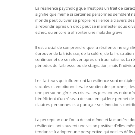
La résilience psychologique n’est pas un trait de cara
signifie que même si certaines personnes semblent nat
monde peut cultiver sa propre résilience à travers des 
à rebondir après un choc peut se manifester sous divers
échec, ou encore à affronter une maladie grave.
Il est crucial de comprendre que la résilience ne sign
éprouver de la tristesse, de la colère, de la frustration
continuer et de se relever après un traumatisme. La ré
périodes de faiblesse ou de stagnation, mais l’individ
Les facteurs qui influencent la résilience sont multiples
sociales et émotionnelles. Le soutien des proches, de
une personne gère les crises. Les personnes entourées
bénéficient d’un réseau de soutien qui leur permet de 
d’autres personnes et à partager ses émotions contrib
La perception que l’on a de soi-même et la manière d
résilientes ont souvent une vision positive d’elles-mêm
tendance à adopter une perspective qui voit les défi