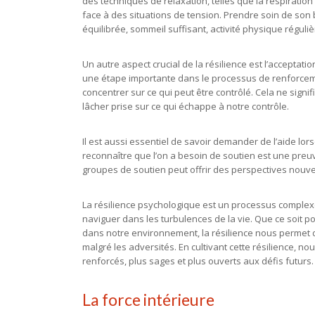
des techniques de relaxation, telles que la respiration
face à des situations de tension. Prendre soin de son
équilibrée, sommeil suffisant, activité physique régulièr
Un autre aspect crucial de la résilience est l’acceptat
une étape importante dans le processus de renforcemen
concentrer sur ce qui peut être contrôlé. Cela ne signif
lâcher prise sur ce qui échappe à notre contrôle.
Il est aussi essentiel de savoir demander de l’aide lor
reconnaître que l’on a besoin de soutien est une preuv
groupes de soutien peut offrir des perspectives nouvell
La résilience psychologique est un processus complexe
naviguer dans les turbulences de la vie. Que ce soit 
dans notre environnement, la résilience nous permet d
malgré les adversités. En cultivant cette résilience, 
renforcés, plus sages et plus ouverts aux défis futurs.
La force intérieure