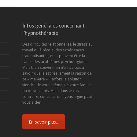
Infos générales concernant
l’hypnothérapie
Des difficultés relationnelles, le stress au
travail ou à l’école, des expériences
traumatisantes, etc... peuvent être la
cause des problèmes psychologiques.
Mais bien souvent, on n’arrive pas à
savoir quelle est réellement la raison de
ce « mal-être ». Parfois, la solution
viendra de vous-même, de votre famille
ou de vos amis. Mais dans le cas
contraire; consulter un hypnologue peut
vous aider.
En savoir plus...