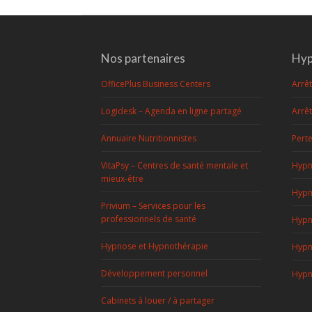
:
Nos partenaires
Hyp
OfficePlus Business Centers
Arrê
Logidesk – Agenda en ligne partagé
Arrê
Annuaire Nutritionnistes
Pert
VitaPsy – Centres de santé mentale et
Hypn
mieux-être
Hypn
Privium – Services pour les
professionnels de santé
Hypn
Hypnose et Hypnothérapie
Hypn
Développement personnel
Hypn
Cabinets à louer / à partager