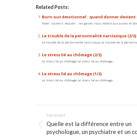
Related Posts:
Burn-out émotionnel : quand donner devient 
Aider, soutenir, écouter… ces gestes nous relient aux autres et d
Le trouble de la personnalité narcissique (2/2)
Le trouble de la personnalité narcissique Le trouble de la personna
Le stress lié au chômage (2/2)
Le stress lié au chômage Le stress lié au chômage...
Le stress lié au chômage (1/2)
Le stress lié au chômage Le stress lié au chômage...
Navigation
PRÉCÉDENT
article
Quelle est la différence entre un
Article
psychologue, un psychiatre et un c
précédent