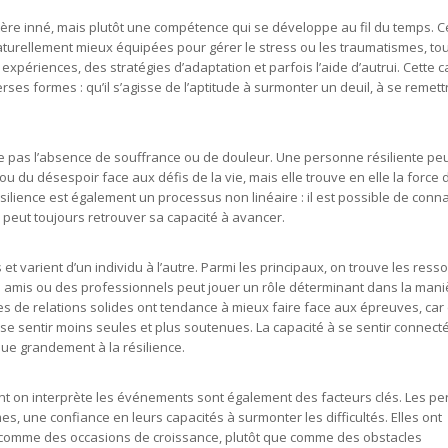
ctère inné, mais plutôt une compétence qui se développe au fil du temps. C
urellement mieux équipées pour gérer le stress ou les traumatismes, tou
expériences, des stratégies d’adaptation et parfois l’aide d’autrui. Cette c
es formes : qu’il s’agisse de l’aptitude à surmonter un deuil, à se remett
ifie pas l’absence de souffrance ou de douleur. Une personne résiliente pe
 ou du désespoir face aux défis de la vie, mais elle trouve en elle la force 
silience est également un processus non linéaire : il est possible de conna
u peut toujours retrouver sa capacité à avancer.
 et varient d’un individu à l’autre. Parmi les principaux, on trouve les ress
s amis ou des professionnels peut jouer un rôle déterminant dans la mani
 de relations solides ont tendance à mieux faire face aux épreuves, car 
se sentir moins seules et plus soutenues. La capacité à se sentir connect
ue grandement à la résilience.
ont on interprète les événements sont également des facteurs clés. Les p
es, une confiance en leurs capacités à surmonter les difficultés. Elles ont
s comme des occasions de croissance, plutôt que comme des obstacles