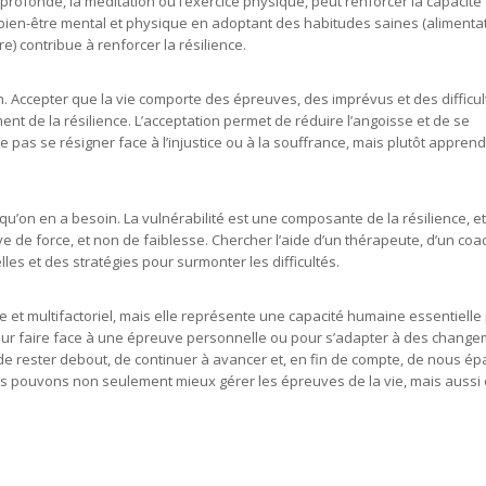
 profonde, la méditation ou l’exercice physique, peut renforcer la capacité 
 bien-être mental et physique en adoptant des habitudes saines (alimenta
e) contribue à renforcer la résilience.
ion. Accepter que la vie comporte des épreuves, des imprévus et des difficul
t de la résilience. L’acceptation permet de réduire l’angoisse et de se
ie pas se résigner face à l’injustice ou à la souffrance, mais plutôt appren
squ’on en a besoin. La vulnérabilité est une composante de la résilience, et
e de force, et non de faiblesse. Chercher l’aide d’un thérapeute, d’un coa
es et des stratégies pour surmonter les difficultés.
 et multifactoriel, mais elle représente une capacité humaine essentielle
pour faire face à une épreuve personnelle ou pour s’adapter à des chang
e rester debout, de continuer à avancer et, en fin de compte, de nous ép
nous pouvons non seulement mieux gérer les épreuves de la vie, mais aussi 