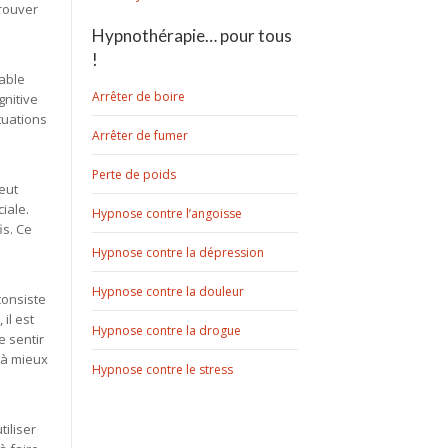
trouver
Hypnothérapie… pour tous
!
pable
Arrêter de boire
gnitive
tuations
Arrêter de fumer
Perte de poids
eut
iale.
Hypnose contre l’angoisse
is. Ce
Hypnose contre la dépression
Hypnose contre la douleur
consiste
il est
Hypnose contre la drogue
e sentir
 à mieux
Hypnose contre le stress
iliser