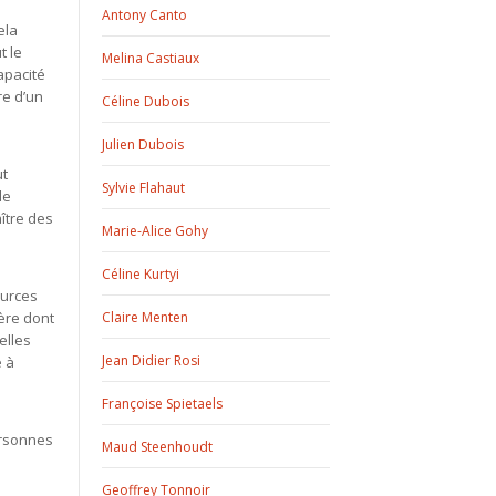
Antony Canto
ela
t le
Melina Castiaux
apacité
re d’un
Céline Dubois
Julien Dubois
ut
Sylvie Flahaut
de
ître des
Marie-Alice Gohy
Céline Kurtyi
ources
ère dont
Claire Menten
elles
Jean Didier Rosi
é à
Françoise Spietaels
ersonnes
Maud Steenhoudt
Geoffrey Tonnoir