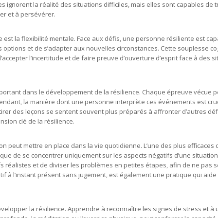
ignorent la réalité des situations difficiles, mais elles sont capables de 
er et à persévérer.
st la flexibilité mentale. Face aux défis, une personne résiliente est ca
s options et de s’adapter aux nouvelles circonstances. Cette souplesse co
accepter l’incertitude et de faire preuve d’ouverture d’esprit face à des si
portant dans le développement de la résilience. Chaque épreuve vécue p
ependant, la manière dont une personne interprète ces événements est cruc
n tirer des leçons se sentent souvent plus préparés à affronter d’autres déf
ion clé de la résilience.
 l’on peut mettre en place dans la vie quotidienne. L’une des plus efficaces 
 que de se concentrer uniquement sur les aspects négatifs d’une situation, 
fs réalistes et de diviser les problèmes en petites étapes, afin de ne pas s
ntif à l’instant présent sans jugement, est également une pratique qui aide
elopper la résilience. Apprendre à reconnaître les signes de stress et à ut