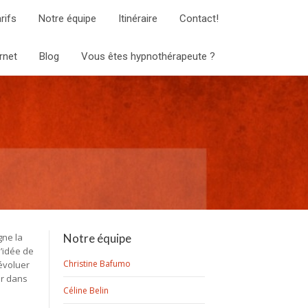
rifs
Notre équipe
Itinéraire
Contact!
rnet
Blog
Vous êtes hypnothérapeute ?
gne la
Notre équipe
l’idée de
Christine Bafumo
’évoluer
er dans
Céline Belin