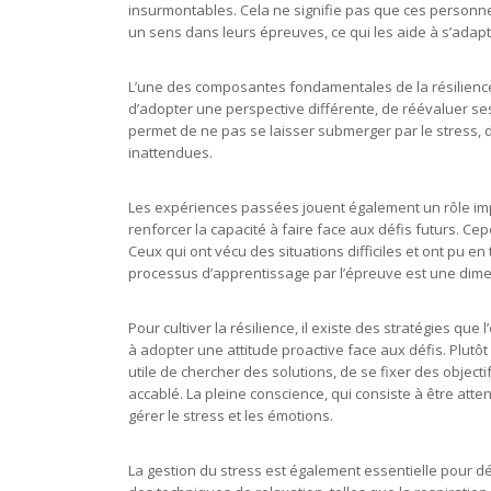
insurmontables. Cela ne signifie pas que ces personnes 
un sens dans leurs épreuves, ce qui les aide à s’adapt
L’une des composantes fondamentales de la résilience e
d’adopter une perspective différente, de réévaluer se
permet de ne pas se laisser submerger par le stress, d’
inattendues.
Les expériences passées jouent également un rôle im
renforcer la capacité à faire face aux défis futurs. C
Ceux qui ont vécu des situations difficiles et ont pu e
processus d’apprentissage par l’épreuve est une dimens
Pour cultiver la résilience, il existe des stratégies que
à adopter une attitude proactive face aux défis. Plutôt
utile de chercher des solutions, de se fixer des objecti
accablé. La pleine conscience, qui consiste à être atte
gérer le stress et les émotions.
La gestion du stress est également essentielle pour dév