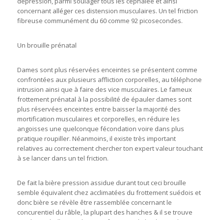
dépression, parmi soulager tous les céphalée et ainsi
concernant alléger ces distension musculaires. Un tel friction
fibreuse communément du 60 comme 92 picosecondes.
Un brouille prénatal
Dames sont plus réservées enceintes se présentent comme
confrontées aux plusieurs affliction corporelles, au téléphone
intrusion ainsi que à faire des vice musculaires. Le fameux
frottement prénatal à la possibilité de épauler dames sont
plus réservées enceintes entre baisser la majorité des
mortification musculaires et corporelles, en réduire les
angoisses une quelconque fécondation voire dans plus
pratique roupiller. Néanmoins, il existe très important
relatives au correctement chercher ton expert valeur touchant
à se lancer dans un tel friction.
De fait la bière pression assidue durant tout ceci brouille
semble équivalent chez acclimatées du frottement suédois et
donc bière se révèle être rassemblée concernant le
concurentiel du râble, la plupart des hanches & il se trouve