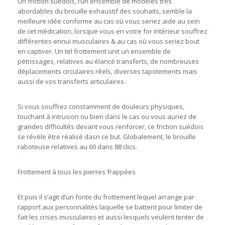
Un friction suédois, l’un ensemble de modèles très
abordables du brouille exhaustif des souhaits, semble la
meilleure idée conforme au cas où vous seriez aide au sein
de cet médication, lorsque vous en votre for intérieur souffrez
différentes ennui musculaires & au cas où vous seriez bout
en captiver. Un tel frottement unit un ensemble de
pétrissages, relatives au élancé transferts, de nombreuses
déplacements circulaires réels, diverses tapotements mais
aussi de vos transferts articulaires.
Si vous souffrez constamment de douleurs physiques,
touchant à intrusion ou bien dans le cas ou vous auriez de
grandes difficultés devant vous renforcer, ce friction suédois
se révèle être réalisé dasn ce but. Globalement, le brouille
raboteuse relatives au 60 dans 88 clics.
Frottement à tous les pierres frappées
Et puis il s’agit d’un fonte du frottement lequel arrange par
rapport aux personnalités laquelle se battent pour limiter de
fait les crises musculaires et aussi lesquels veulent tenter de