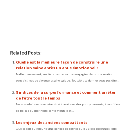
La Massothérapie : De quelle nature
est-elle
La Massothérapie : De quelle nature est-
elle
Related Posts:
Quelle est la meilleure façon de construire une
relation saine après un abus émotionnel ?
Malheureusement, un tiers des personnes engagées dans une relation
sont victimes de violence psychologique. Toutefois ce dernier veut pas dire...
8 indices de la surperformance et comment arrêter
de l’être tout le temps
Nous souhaitons tous réussir et travaillons dur pour y parvenir, à condition
de ne pas oublier notre santé mentale et...
Les enjeux des anciens combattants
Que ce soit au retour d’une période de service ou il y a des décennies, être