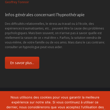
Geoffrey Tonnoir
Infos générales concernant l’hypnothérapie
Des difficultés relationnelles, le stress au travail ou à l’école, des
expériences traumatisantes, etc... peuvent être la cause des problèmes
psychologiques. Mais bien souvent, on n’arrive pas à savoir quelle est
réellement la raison de ce « mal-être ». Parfois, la solution viendra de
vous-même, de votre famille ou de vos amis. Mais dans le cas contraire;
consulter un hypnologue peut vous aider.
En savoir plus...
Menu
Nous utilisons des cookies pour vous garantir la meilleure
Copyright © 2026
Centre d'Hypnose et d'Hypnothérapie Charleroi
, tous
expérience sur notre site. Si vous continuez à utiliser ce
droits réservés.
dernier, nous considérerons que vous acceptez l'utilisation des
Powered by
Privium – Des services qui soutiennent vos soins. Pour