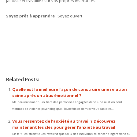
jalousie et travaillez sur vos propres insécurités.
Soyez prêt à apprendre
: Soyez ouvert
Les principes fondamentaux pour une
relation durable
Les principes fondamentaux pour une
relation durable
Related Posts:
Quelle est la meilleure façon de construire une relation
saine après un abus émotionnel ?
Malheureusement, un tiers des personnes engagées dans une relation sont
victimes de violence psychologique. Toutefois ce dernier veut pas dire...
Vous ressentez de l’anxiété au travail ? Découvrez
maintenant les clés pour gérer l’anxiété au travail
En fait, les statistiques révèlent que 60 % des individus se sentent légèrement ou